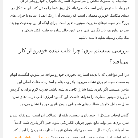
"تیک‌تیک" یا سکوت محض را می‌شنوید. استارت نخوردن خودرو یکی از آن
تجربیات استرس‌زایی است که می‌تواند کل روز شما را مختل کند. این مشکل در
دنیای مکانیک خودرو، معمایی است که ریشه‌ی آن از یک اتصال ساده تا خرابی‌های
بزرگ در سیستم‌های مدیریت موتور متغیر است. برای اینکه از این وضعیت پیچیده
سر در بیاوریم، باید نگاهی فنی و در عین حال ساده به قلب الکترونیکی و
مکانیکی وسیله نقلیه داشته باشیم.
بررسی سیستم برق؛ چرا قلب تپنده خودرو از کار
می‌افتد؟
در اکثر مواقعی که با پدیده استارت نخوردن خودرو مواجه می‌شویم، انگشت اتهام
به سمت سیستم برق نشانه می‌رود. باتری، دینام و استارت، مثلث اصلی این
ماجرا هستند. اگر باتری شما شارژ کافی نداشته باشد، قدرت لازم برای به گردش
درآوردن موتور استارت را نخواهد داشت. این کمبود انرژی اغلب در ماه‌های سرد
سال به دلیل کاهش فعالیت‌های شیمیایی درون باتری خود را نشان می‌دهد.
گاهی اوقات مشکل از خود باتری نیست، بلکه از اتصالات آن است. سولفاته شدن
سرباتری‌ها می‌تواند مانع عبور جریان الکتریکی شود. حتی اگر باتری شما کاملاً
سالم باشد، یک اتصال سست می‌تواند همان نتیجه استارت نخوردن را ایجاد کند.
برای اطمینان از سلامت فنی این بخش، مراجعه به یک
نمایندگی سپاهان باتری