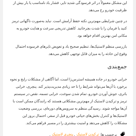
این مشکل معمولاً در اثر فرسودگی شدید تایر، فشار باد نامناسب یا بار بیش از
ظرفیت خودرو رخ می‌دهد.
در چنین شرایطی مهم‌ترین نکته حفظ آرامش است. نباید به‌صورت ناگهانی ترمز
کنید یا فرمان را با شدت بچرخانید. کاهش تدریجی سرعت و هدایت خودرو به
مکانی امن بهترین اقدام خواهد بود.
بازرسی منظم لاستیک‌ها، تنظیم صحیح باد و تعویض تایرهای فرسوده احتمال
وقوع این حادثه را به میزان قابل توجهی کاهش می‌دهد.
جمع‌بندی
خرابی خودرو در جاده همیشه استرس‌زا است، اما آگاهی از مشکلات رایج و نحوه
برخورد با آن‌ها می‌تواند شرایط را تا حد زیادی مدیریت‌پذیر کند. پنچری، خرابی
باتری، جوش آوردن خودرو، تمام شدن سوخت، خرابی تسمه، نقص در سیستم
ترمز و ترکیدن لاستیک از مهم‌ترین مشکلاتی هستند که رانندگان ممکن است با
آن‌ها مواجه شوند. رسیدگی منظم به سرویس‌های دوره‌ای، بررسی وضعیت
لاستیک‌ها و کنترل بخش‌های حیاتی خودرو قبل از سفر، احتمال بروز این
مشکلات را کاهش می‌دهد و امنیت بیشتری را در مسیر فراهم می‌کند.
برچسب ها:
ترکیدن لاستیک
,
پنچری لاستیک
,