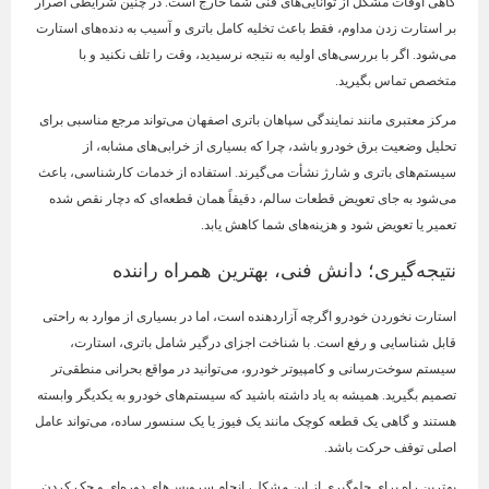
گاهی اوقات مشکل از توانایی‌های فنی شما خارج است. در چنین شرایطی اصرار
بر استارت زدن مداوم، فقط باعث تخلیه کامل باتری و آسیب به دنده‌های استارت
می‌شود. اگر با بررسی‌های اولیه به نتیجه نرسیدید، وقت را تلف نکنید و با
متخصص تماس بگیرید.
مرکز معتبری مانند نمایندگی سپاهان باتری اصفهان می‌تواند مرجع مناسبی برای
تحلیل وضعیت برق خودرو باشد، چرا که بسیاری از خرابی‌های مشابه، از
سیستم‌های باتری و شارژ نشأت می‌گیرند. استفاده از خدمات کارشناسی، باعث
می‌شود به جای تعویض قطعات سالم، دقیقاً همان قطعه‌ای که دچار نقص شده
تعمیر یا تعویض شود و هزینه‌های شما کاهش یابد.
نتیجه‌گیری؛ دانش فنی، بهترین همراه راننده
استارت نخوردن خودرو اگرچه آزاردهنده است، اما در بسیاری از موارد به راحتی
قابل شناسایی و رفع است. با شناخت اجزای درگیر شامل باتری، استارت،
سیستم سوخت‌رسانی و کامپیوتر خودرو، می‌توانید در مواقع بحرانی منطقی‌تر
تصمیم بگیرید. همیشه به یاد داشته باشید که سیستم‌های خودرو به یکدیگر وابسته
هستند و گاهی یک قطعه کوچک مانند یک فیوز یا یک سنسور ساده، می‌تواند عامل
اصلی توقف حرکت باشد.
بهترین راه برای جلوگیری از این مشکل، انجام سرویس‌های دوره‌ای و چک کردن