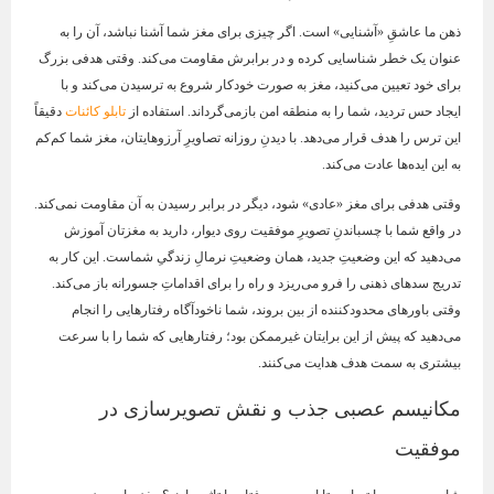
ذهن ما عاشقِ «آشنایی» است. اگر چیزی برای مغز شما آشنا نباشد، آن را به
عنوان یک خطر شناسایی کرده و در برابرش مقاومت می‌کند. وقتی هدفی بزرگ
برای خود تعیین می‌کنید، مغز به صورت خودکار شروع به ترسیدن می‌کند و با
ایجاد حس تردید، شما را به منطقه امن بازمی‌گرداند. استفاده از
تابلو کائنات
دقیقاً
این ترس را هدف قرار می‌دهد. با دیدنِ روزانه تصاویرِ آرزوهایتان، مغز شما کم‌کم
به این ایده‌ها عادت می‌کند.
وقتی هدفی برای مغز «عادی» شود، دیگر در برابر رسیدن به آن مقاومت نمی‌کند.
در واقع شما با چسباندنِ تصویرِ موفقیت روی دیوار، دارید به مغزتان آموزش
می‌دهید که این وضعیتِ جدید، همان وضعیتِ نرمالِ زندگیِ شماست. این کار به
تدریج سدهای ذهنی را فرو می‌ریزد و راه را برای اقداماتِ جسورانه باز می‌کند.
وقتی باورهای محدودکننده از بین بروند، شما ناخودآگاه رفتارهایی را انجام
می‌دهید که پیش از این برایتان غیرممکن بود؛ رفتارهایی که شما را با سرعت
بیشتری به سمت هدف هدایت می‌کنند.
مکانیسم عصبی جذب و نقش تصویرسازی در
موفقیت