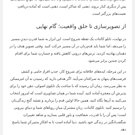
پس از دیگری کنار بروند. ذهنی که شاکر است، ذهنی است که آماده دریافتِ
نعمت‌های بزرگتر است.
از تصویرسازی تا خلق واقعیت؛ گام نهایی
در نهایت، تابلو کائنات یک نقطه شروع است. این ابزار به شما قدرتِ دیدنِ مسیر
را می‌دهد، اما شما باید قدم‌زنان در آن مسیر حرکت کنید. وقتی تصویرِ هدف را در
ذهنتان نهادینه کردید، ترس‌های درونی کاهش یافته و جسارتِ شما برای اقدام
کردن چندین برابر می‌شود.
در این مرحله، ایده‌های خلاقانه برای شروعِ کار، جذبِ افرادِ حامی و کشفِ
فرصت‌های پنهان به سراغتان می‌آیند. اگر هدفی دارید که رسیدن به آن غیرممکن
به نظر می‌رسد، زمان آن رسیده که با ساخت یک تابلوی اصولی، ذهن خود را برای
پذیرشِ آن معجزه آماده کنید. آینده شما در همان تصاویری است که امروز انتخاب
می‌کنید به آن‌ها نگاه کنید. همین حالا اولین قدم را بردارید و نقشه گنجِ زندگی‌تان
را ترسیم کنید. تابلوی کائنات، زبانِ مشترکِ میانِ رویاهای شما و دنیایِ بیرونی
است؛ پس آن را با قدرت، شفافیت و باورِ قلبی بسازید و شاهد تغییراتِ
شگفت‌انگیز در زندگی خود باشید. دنیا آماده است تا به افکارِ متمرکزِ شما پاسخ
دهد.