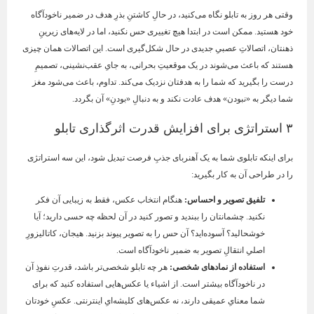
وقتی هر روز به تابلو نگاه می‌کنید، در حالِ کاشتنِ بذرِ هدف در ضمیر ناخودآگاه
خود هستید. ممکن است در ابتدا هیچ تغییری حس نکنید، اما در لایه‌های زیرینِ
ذهنتان، اتصالاتِ عصبیِ جدیدی در حال شکل‌گیری است. این اتصالات همان چیزی
هستند که باعث می‌شوند در یک موقعیتِ بحرانی، به جایِ عقب‌نشینی، تصمیمِ
درست را بگیرید که شما را به هدفتان نزدیک می‌کند. تداوم، باعث می‌شود مغز
شما دیگر به «نبودن» هدف عادت نکند و به دنبالِ «بودنِ» آن بگردد.
۳ استراتژی برای افزایش قدرت اثرگذاری تابلو
برای اینکه تابلوی شما به یک آهنربای جذبِ فرصت تبدیل شود، این سه استراتژی
را در طراحی آن به کار بگیرید:
تلفیق تصویر و احساس
:
هنگام انتخاب عکس، فقط به زیبایی آن فکر
نکنید. چشمانتان را ببندید و تصور کنید در آن لحظه چه حسی دارید؛ آیا
خوشحالید؟ آسوده‌اید؟ آن حس را به تصویر پیوند بزنید. هیجان، کاتالیزورِ
اصلیِ انتقالِ تصویر به ضمیر ناخودآگاه است.
استفاده از نمادهای شخصی
:
هر چه تابلو شخصی‌تر باشد، قدرتِ نفوذِ آن
در ناخودآگاه بیشتر است. از اشیاء یا عکس‌هایی استفاده کنید که برای
شما معنایِ عمیقی دارند، نه عکس‌های کلیشه‌ایِ اینترنتی. عکسِ خودتان