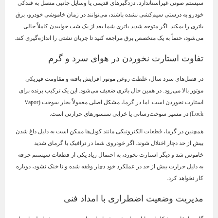
سیستم صوتی غیر‌استاندارد، دزدگیرهای قدیمی یا وسایل جانبی متصل به فندکی
خودرو به درستی سیم‌کشی نشده باشند، می‌توانند در زمان خاموشی خودرو، برق
باتری را بمکند. اگر متوجه شدید باتری شما بعد از یک شب خوابیدن کاملاً خالی
می‌شود، حتماً به یک متخصص برق مراجعه کنید تا جریان نشتی را اندازه‌گیری کند.
تفاوت استارت نخوردن در هوای سرد و گرم
در فصل‌های سرد سال، غلظت روغن موتور افزایش یافته و مقاومت فیزیکی
موتور بالا می‌رود. در همین حال باتری ضعیف می‌شود. این یک ترکیب برنده برای
استارت نخوردن است. اما در گرما، مشکل اصلی معمولاً بخار سوخت (Vapor
Lock) در مسیر سوخت‌رسانی یا خرابی سنسورهای حرارتی است.
همچنین در گرما، قطعات الکترونیکی مانند کویل‌ها ممکن است به دلیل داغ شدن
بیش از حد دچار اختلال شوند. اگر خودروی شما در ترافیک یا گرمای شدید
خاموش شد و دیگر استارت نخورد، به احتمال زیاد یکی از قطعات سیستم جرقه
به دلیل حرارت بیش از حد در عملکرد خود دچار وقفه شده و تا خنک نشود، دوباره
کار نخواهد کرد.
مدیریت وضعیت اضطراری با امداد فنی