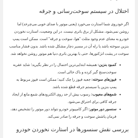
اختلال در سیستم سوخت‌رسانی و جرقه
اگر خودروی شما استارت می‌خورد (یعنی موتور با صدای خوبی می‌چرخد) اما
روشن نمی‌شود، مشکل از برق باتری نیست. در این وضعیت، استارت نخوردن
خودرو به معنای عدم وجود مثلث "هوا، سوخت و جرقه" است. ممکن است پمپ
بنزین سوخته باشد یا رله آن در مسیر دچار مشکل شده باشد. بدون فشار مناسب
سوخت در پشت انژکتورها، حتی با بهترین باتری دنیا هم موتور روشن نخواهد شد.
کمبود بنزین
:
همیشه ابتدایی‌ترین احتمال را در نظر بگیرید؛ شاید عقربه
سوخت‌سنج گیر کرده و باک خالی است.
فیوزهای سوخته
:
جعبه فیوز را چک کنید؛ ممکن است فیوز مربوط به
پمپ بنزین یا سیستم جرقه قطع شده باشد.
شمع‌های معیوب
:
رسوب بیش از حد روی الکترودهای شمع مانع از ایجاد
جرقه کافی برای احتراق می‌شود.
سنسور دور موتور
:
اگر کامپیوتر خودرو نتواند دور موتور را تشخیص دهد،
فرمان پاشش سوخت و جرقه را صادر نمی‌کند.
بررسی نقش سنسورها در استارت نخوردن خودرو