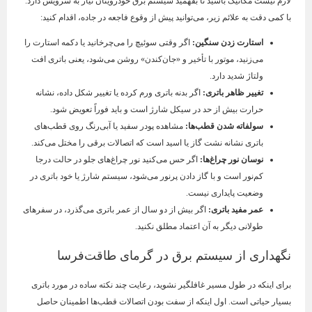
لازم نیست مکانیک باشید تا بفهمید سیستم برق خودرویتان نیاز به سرویس دارد.
با کمی دقت به علائم زیر، می‌توانید پیش از وقوع فاجعه در جاده، اقدام کنید:
استارت زدن سنگین:
اگر وقتی سوئیچ را می‌چرخانید یا دکمه استارت را
می‌زنید، موتور با تأخیر و «جان‌کندن» روشن می‌شود، یعنی باتری افت
ولتاژ شدید دارد.
تغییر ظاهر باتری:
اگر بدنه باتری ورم کرده یا تغییر شکل داده، نشانه
حرارت بیش از حد در سیکل شارژ است و باید فوراً تعویض شود.
سولفاته شدن قطب‌ها:
مشاهده پودر سفید یا آبی‌رنگ روی قطب‌های
باتری نشانه نشت گاز یا اسید است که اتصالات برقی را مختل می‌کند.
نوسان نور چراغ‌ها:
اگر حس می‌کنید نور چراغ‌های جلو در حالت درجا
کم‌نور است و با گاز دادن پرنور می‌شود، سیستم شارژ یا خود باتری در
وضعیت پایداری نیست.
عمر مفید باتری:
اگر بیش از دو سال از عمر باتری می‌گذرد، در سفرهای
طولانی دیگر به آن اعتماد مطلق نکنید.
نگهداری از سیستم برق در گرمای طاقت‌فرسا
برای اینکه در طول مسیر غافلگیر نشوید، رعایت چند نکته ساده در مورد باتری
بسیار حیاتی است. اول اینکه از سفت بودن اتصالات قطب‌ها اطمینان حاصل