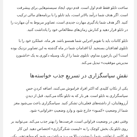
ساخت تابلو فقط قدم اول است. قدم دوم، ایجاد سیستم‌هایی برای پیشرفت
است. اگر هدف شما درآمد بالاتر است، باید تابلو را با برنامه‌های مالی ترکیب
کنید. اگر هدف شما یادگیری مهارت جدیدی است، تصاویرِ مربوط به آن مهارت را
در تابلو قرار دهید و کنارش زمان‌های مطالعاتیِ خود را یادداشت کنید.
تابلو کائنات باید با تقویمِ اجراییِ شما همسو باشد. هر ماه، عملکردِ خود را با
تابلوی اهدافتان بسنجید. آیا اقداماتِ شما در ماه گذشته به این تصاویر نزدیک بوده
است؟ این بازخوردِ مداوم، تابلوی شما را از یک وسیله دکوری به یک «داشبوردِ
مدیریتیِ موفقیت» تبدیل می‌کند.
نقشِ سپاسگزاری در تسریعِ جذب خواسته‌ها
یکی از نکاتِ کلیدی که اکثر افراد فراموش می‌کنند، اضافه کردنِ حسِ
سپاسگزاری به تابلو است. هر بار که به تابلو نگاه می‌کنید، قبل از دیدنِ
آرزوهایتان، از داشته‌های فعلی‌تان تشکر کنید. سپاسگزاری باعث می‌شود مغز
شما از وضعیتِ «کمبود» خارج شود و واردِ وضعیتِ «فراوانی» شود.
وقتی ذهن در وضعیت فراوانی است، فرصت‌ها را بهتر جذب می‌کند. می‌توانید بر
روی تابلو یک بخش کوچک را به «لیست شکرگزاری» اختصاص دهید. این کار
فرکانسِ ارتعاشی شما را به‌شدت بالا می‌برد و باعث می‌شود که موانعِ ذهنی یکی