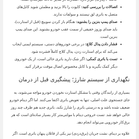
اتصالات را بررسی کنید
:
کاپوت را بالا بزنید و مطمئن شوید کابل‌های
متصل به باتری لق نیستند و سولفات ندارند.
صدای پمپ بنزین را بشنوید
:
هنگام باز کردن سوییچ (قبل از استارت)،
باید صدای وزوز خفیفی از سمت عقب خودرو بشنوید. این صدای پمپ
بنزین است.
فشار دادن پدال کلاچ
:
در برخی خودروهای دستی، سیستم ایمنی ایجاب
می‌کند که برای استارت زدن، پدال کلاچ کاملاً فشرده شود.
تست با باتری کمکی
:
اگر شک دارید باتری خالی است، از یک خودروی
دیگر کمک بگیرید و با کابل مخصوص اتصال موقت برقرار کنید.
نگهداری از سیستم شارژ؛ پیشگیری قبل از درمان
بسیاری از رانندگان وقتی با مشکل استارت نخوردن خودرو مواجه می‌شوند، به
جای جستجوی علت اصلی، تنها به تعویض باتری اکتفا می‌کنند. اما اگر دینام خودرو
ضعیف شده باشد و به درستی باتری را شارژ نکند، باتری جدید هم ظرف چند روز
خالی خواهد شد. تست خروجی دینام با مولتی‌متر کار بسیار ساده‌ای است که هر
برق‌کار خودرویی می‌تواند انجام دهد.
علاوه بر دینام، نشت جریان (برق‌دزدی) نیز یکی از قاتلان پنهان باتری است. اگر