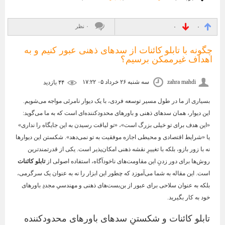
۰ نظر
۰
۰
چگونه با تابلو کائنات از سدهای ذهنی عبور کنیم و به
اهداف غیرممکن برسیم؟
zahra mahdi
سه شنبه ۲۶ خرداد ۰۵ ۱۷:۲۲
۴۴ بازديد
بسیاری از ما در طول مسیر توسعه فردی، با یک دیوار نامرئی مواجه می‌شویم.
این دیوار، همان سدهای ذهنی و باورهای محدودکننده‌ای است که به ما می‌گوید:
«این هدف برای تو خیلی بزرگ است»، «تو لیاقت رسیدن به این جایگاه را نداری»
یا «شرایط اقتصادی و محیطی اجازه موفقیت به تو نمی‌دهد». شکستن این دیوارها
نه با زور بازو، بلکه با تغییرِ نقشه ذهنی امکان‌پذیر است. یکی از قدرتمندترین
روش‌ها برای دور زدنِ این مقاومت‌های ناخودآگاه، استفاده اصولی از
تابلو کائنات
است. این مقاله به شما می‌آموزد که چطور این ابزار را نه به عنوان یک سرگرمی،
بلکه به عنوان سلاحی برای عبور از بن‌بست‌های ذهنی و مهندسیِ مجددِ باورهای
خود به کار بگیرید.
تابلو کائنات و شکستنِ سدهای باورهای محدودکننده