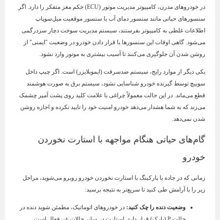
در خودروهای مدرن، کامپیوتر مدیریت موتور (ECU) حکم مغز متفکر را دارد. اگر
سنسورهای حیاتی مانند سنسور دمای آب یا سنسور موقعیت میل‌سوپاپ
اطلاعات غلطی به کامپیوتر بفرستند، سیستم مدیریت سوخت دچار سردرگمی
می‌شود. گاهی اوقات این سنسورها با قرار دادن خودرو در وضعیت "ایمنی" از
روشن شدن آن جلوگیری می‌کنند تا آسیب بیشتری به موتور وارد نشود.
یکی دیگر از موارد رایج، سیستم ضدسرقت (ایموبلایزر) است. اگر چیپ داخل
سوییچ توسط گیرنده خودرو شناسایی نشود، سیستم برق به صورت هوشمند
قطع می‌ماند. در این حالت معمولاً چراغی با علامت کلید روی پشت آمپر چشمک
می‌زند که به شما هشدار می‌دهد خودرو امنیت خود را تایید نکرده و اجازه روشن
شدن نمی‌دهد.
گام‌های حیاتی هنگام مواجهه با استارت نخوردن
خودرو
زمانی که در جاده یا پارکینگ با استارت نخوردن خودرو روبرو می‌شوید، مراحل
زیر را با آرامش طی کنید تا سریع‌تر به نتیجه برسید:
وضعیت دنده را چک کنید
:
در خودروهای اتوماتیک، مطمئن شوید دنده در
حالت P (پارک) قرار دارد. استارت در سایر حالات غیرفعال است.