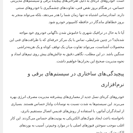
است. خودروهای کره‌ای به دلیل طراحی‌های پیچیده برقی و سیستم‌های مدیریتی
حساس، در هنگام بروز نقص فنی، تفاوت‌های چشمگیری با خودروهای سنتی
دارند. امدادرسانی اشتباه نه تنها زمان شما را هدر می‌دهد، بلکه می‌تواند منجر به
بروز خطاهای ماندگار در حافظه کامپیوتر خودرو شود.
آیا تا به حال در ترافیک شهری با خاموش شدن ناگهانی خودروی خود مواجه
شده‌اید؟ در چنین شرایطی، تماس با یک مرکز حرفه‌ای که با ظرافت‌های فنی این
محصولات آشناست، می‌تواند تفاوت میان یک توقف کوتاه و یک هزینه‌تراشی
سنگین باشد. در این مطلب، نگاهی دقیق به چالش‌های پیش روی تیم‌های امداد و
نحوه مدیریت صحیح این بحران‌ها خواهیم داشت.
پیچیدگی‌های ساختاری در سیستم‌های برقی و
نرم‌افزاری
خودروهای کره‌ای نسل جدید از معماری‌های پیشرفته مدیریت مصرف انرژی بهره
می‌برند. این سیستم‌ها به شدت نسبت به نوسانات ولتاژ حساس هستند. بسیاری
از امدادگران آماتور، با استفاده از روش‌های قدیمیِ اتصال مستقیم باتری،
ناخواسته باعث ایجاد شوک‌های الکتریکی به یونیت‌های حساس می‌گردند. این کار
اغلب موجب سوختن فیوزهای اصلی یا در موارد وخیم‌تر، آسیب به بوردهای
الکترونیکی می‌شود.