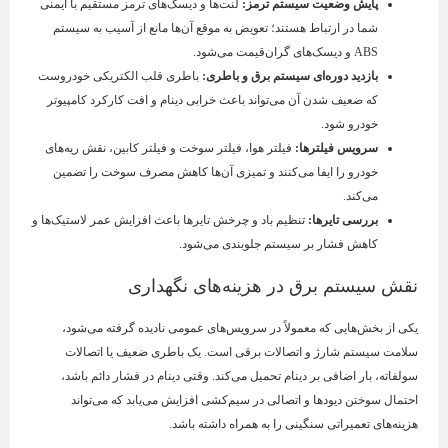
پایش وضعیت سیستم ترمز
:
لنت‌ها و دیسک‌های ترمز مستقیم با ایمنی
شما در ارتباط هستند؛ تعویض به موقع آن‌ها مانع از آسیب به سیستم
ABS و دیسک‌های گران‌قیمت می‌شود.
بازدید دوره‌ای سیستم برق و باطری
:
باطری قلب الکتریکی خودروست
که ضعیف شدن آن می‌تواند باعث خرابی دینام و افت کارکرد کامپیوتر
خودرو شود.
سرویس فیلترها
:
فیلتر هوا، فیلتر سوخت و فیلتر کابین، نقش ریه‌های
خودرو را ایفا می‌کنند و تمیزی آن‌ها کاهش مصرف سوخت را تضمین
می‌کند.
بررسی تایرها
:
تنظیم باد و چرخش تایرها باعث افزایش عمر لاستیک‌ها و
کاهش فشار بر سیستم جلوبندی می‌شود.
نقش سیستم برق در هزینه‌های نگهداری
یکی از بخش‌هایی که معمولاً در سرویس‌های عمومی نادیده گرفته می‌شود،
سلامت سیستم شارژ و اتصالات برقی است. یک باطری ضعیف یا اتصالات
سولفاته، بار اضافی بر دینام تحمیل می‌کند. وقتی دینام در فشار دائم باشد،
احتمال سوختن دیودها و اتصالی در سیم‌کشی افزایش می‌یابد که می‌تواند
هزینه‌های تعمیراتی سنگینی را به همراه داشته باشد.