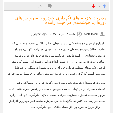
۰ نظر
۰
۰
مدیریت هزینه‌ های نگهداری خودرو با سرویس‌های
دوره‌ای: هوشمندی در جیب راننده
zahra mahdi
شنبه ۱۳ تیر ۰۵ ۱۹:۳۷
۲۳ بازديد
نگهداری از خودرو همیشه یکی از دغدغه‌های اصلی مالکان است؛ موضوعی که
اغلب با چالش بین «هزینه‌های جاری» و «هزینه‌های تعمیرات ناگهانی» همراه
می‌شود. بسیاری از راننده‌ها تصور می‌کنند سرویس‌های دوره‌ای نوعی هزینه
اضافی است که می‌توان آن را به تعویق انداخت. اما واقعیت این است که نادیده
گرفتن چک‌آپ‌های منظم، دروازه‌ای برای ورود به تعمیرات سنگین و غیرقابل
پیش‌بینی است که گاهی چندین برابر هزینه سرویس ساده برای شما آب می‌خورد.
مدیریت هوشمندانه هزینه‌ها یعنی پیش‌دستی کردن در برابر استهلاک. وقتی
قطعات مصرفی را در زمان مناسب تعویض می‌کنید، از زنجیره خرابی‌هایی که به
موتور، سیستم تعلیق یا بخش‌های برقی آسیب می‌زند، جلوگیری کرده‌اید. در این
مطلب بررسی می‌کنیم که چگونه با یک برنامه‌ریزی ساده، عمر خودرو را افزایش
داده و از خروج بی‌مورد پول از حساب بانکی خود جلوگیری کنید.