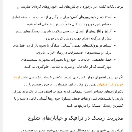
برخی نکات کلیدی در برخورد با چالش‌های فنی خودروهای کره‌ای عبارتند از:
استفاده از خودروبرهای کفی
:
برای جلوگیری از آسیب به سیستم تعلیق
حساس این خودروها، انتقال حتماً باید توسط کفی انجام شود.
آنالیز ولتاژ پیش از اتصال
:
بررسی سلامت باتری با دستگاه‌های تستر
پیش از هرگونه اقدام جهت روشن کردن خودرو.
تسلط بر پروتکل‌های ایمنی
:
آشنایی امدادگر با نحوه باز کردن قفل‌های
برقی و سیستم‌های ضدسرقت در زمان خرابی باتری.
حمل تخصصی
:
جابه‌جایی خودرو با تجهیزات مجهز به سیستم‌های
مهارکننده که از جابه‌جایی و ضربه به شاسی جلوگیری می‌کنند.
اگر در شهر اصفهان دچار نقص فنی شدید، تکیه بر خدمات تخصصی مانند
امداد
خودرو کیا اصفهان
بهترین راهکار برای اطمینان از برخورد صحیح با این
تکنولوژی‌های حساس است. تیم‌هایی که به صورت اختصاصی بر یک برند تمرکز
دارند، با نقشه‌های فنی و نقاط ضعف متداول خودروها آشنایی کامل داشته و با
کمترین ریسک، مشکل را مرتفع می‌کنند.
مدیریت ریسک در ترافیک و خیابان‌های شلوغ
امدادرسانی شهری تنها به مسائل فنی محدود نمی‌شود. مدیریت صحنه در