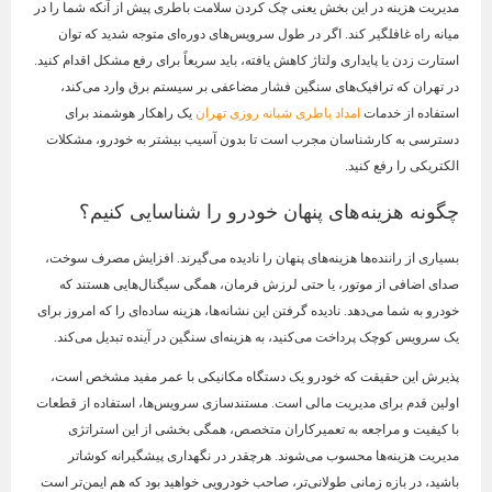
مدیریت هزینه در این بخش یعنی چک کردن سلامت باطری پیش از آنکه شما را در
میانه راه غافلگیر کند. اگر در طول سرویس‌های دوره‌ای متوجه شدید که توان
استارت زدن یا پایداری ولتاژ کاهش یافته، باید سریعاً برای رفع مشکل اقدام کنید.
در تهران که ترافیک‌های سنگین فشار مضاعفی بر سیستم برق وارد می‌کند،
استفاده از خدمات
امداد باطری شبانه روزی تهران
یک راهکار هوشمند برای
دسترسی به کارشناسان مجرب است تا بدون آسیب بیشتر به خودرو، مشکلات
الکتریکی را رفع کنید.
چگونه هزینه‌های پنهان خودرو را شناسایی کنیم؟
بسیاری از راننده‌ها هزینه‌های پنهان را نادیده می‌گیرند. افزایش مصرف سوخت،
صدای اضافی از موتور، یا حتی لرزش فرمان، همگی سیگنال‌هایی هستند که
خودرو به شما می‌دهد. نادیده گرفتن این نشانه‌ها، هزینه ساده‌ای را که امروز برای
یک سرویس کوچک پرداخت می‌کنید، به هزینه‌ای سنگین در آینده تبدیل می‌کند.
پذیرش این حقیقت که خودرو یک دستگاه مکانیکی با عمر مفید مشخص است،
اولین قدم برای مدیریت مالی است. مستندسازی سرویس‌ها، استفاده از قطعات
با کیفیت و مراجعه به تعمیرکاران متخصص، همگی بخشی از این استراتژی
مدیریت هزینه‌ها محسوب می‌شوند. هرچقدر در نگهداری پیشگیرانه کوشاتر
باشید، در بازه زمانی طولانی‌تر، صاحب خودرویی خواهید بود که هم ایمن‌تر است