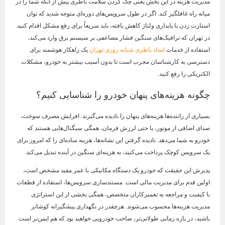
مدیریت هزینه در این بخش یعنی چک کردن سلامت باطری پیش از آنکه شما را در
میانه راه غافلگیر کند. اگر در طول سرویس‌های دوره‌ای متوجه شدید که توان
استارت زدن یا پایداری ولتاژ کاهش یافته، باید سریعاً برای رفع مشکل اقدام کنید.
در تهران که ترافیک‌های سنگین فشار مضاعفی بر سیستم برق وارد می‌کند،
استفاده از خدمات
امداد باطری شبانه روزی تهران
یک راهکار هوشمند برای
دسترسی به کارشناسان مجرب است تا بدون آسیب بیشتر به خودرو، مشکلات
الکتریکی را رفع کنید.
چگونه هزینه‌های پنهان خودرو را شناسایی کنیم؟
بسیاری از راننده‌ها هزینه‌های پنهان را نادیده می‌گیرند. افزایش مصرف سوخت،
صدای اضافی از موتور، یا حتی لرزش فرمان، همگی سیگنال‌هایی هستند که
خودرو به شما می‌دهد. نادیده گرفتن این نشانه‌ها، هزینه ساده‌ای را که امروز برای
یک سرویس کوچک پرداخت می‌کنید، به هزینه‌ای سنگین در آینده تبدیل می‌کند.
پذیرش این حقیقت که خودرو یک دستگاه مکانیکی با عمر مفید مشخص است،
اولین قدم برای مدیریت مالی است. مستندسازی سرویس‌ها، استفاده از قطعات
با کیفیت و مراجعه به تعمیرکاران متخصص، همگی بخشی از این استراتژی
مدیریت هزینه‌ها محسوب می‌شوند. هرچقدر در نگهداری پیشگیرانه کوشاتر
باشید، در بازه زمانی طولانی‌تر، صاحب خودرویی خواهید بود که هم ایمن‌تر است