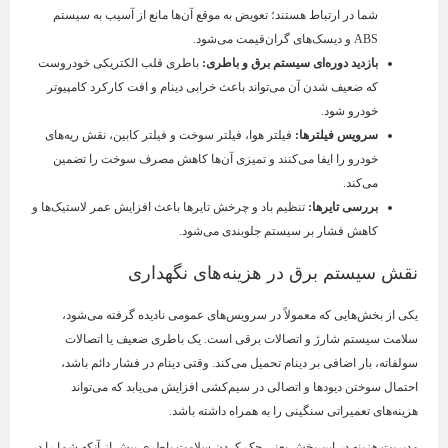
شما در ارتباط هستند؛ تعویض به موقع آن‌ها مانع از آسیب به سیستم
ABS و دیسک‌های گران‌قیمت می‌شود.
بازدید دوره‌ای سیستم برق و باطری
:
باطری قلب الکتریکی خودروست
که ضعیف شدن آن می‌تواند باعث خرابی دینام و افت کارکرد کامپیوتر
خودرو شود.
سرویس فیلترها
:
فیلتر هوا، فیلتر سوخت و فیلتر کابین، نقش ریه‌های
خودرو را ایفا می‌کنند و تمیزی آن‌ها کاهش مصرف سوخت را تضمین
می‌کند.
بررسی تایرها
:
تنظیم باد و چرخش تایرها باعث افزایش عمر لاستیک‌ها و
کاهش فشار بر سیستم جلوبندی می‌شود.
نقش سیستم برق در هزینه‌های نگهداری
یکی از بخش‌هایی که معمولاً در سرویس‌های عمومی نادیده گرفته می‌شود،
سلامت سیستم شارژ و اتصالات برقی است. یک باطری ضعیف یا اتصالات
سولفاته، بار اضافی بر دینام تحمیل می‌کند. وقتی دینام در فشار دائم باشد،
احتمال سوختن دیودها و اتصالی در سیم‌کشی افزایش می‌یابد که می‌تواند
هزینه‌های تعمیراتی سنگینی را به همراه داشته باشد.
مدیریت هزینه در این بخش یعنی چک کردن سلامت باطری پیش از آنکه شما را در