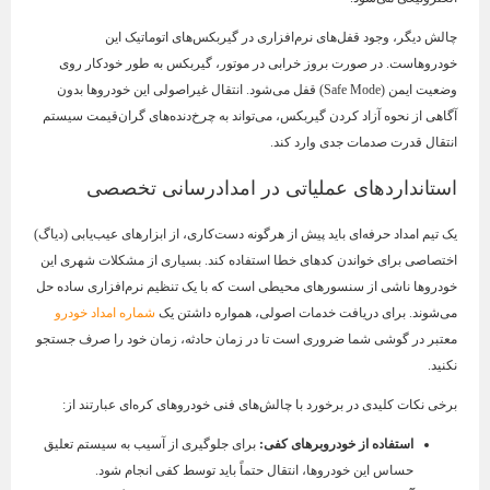
چالش دیگر، وجود قفل‌های نرم‌افزاری در گیربکس‌های اتوماتیک این
خودروهاست. در صورت بروز خرابی در موتور، گیربکس به طور خودکار روی
وضعیت ایمن (Safe Mode) قفل می‌شود. انتقال غیراصولی این خودروها بدون
آگاهی از نحوه آزاد کردن گیربکس، می‌تواند به چرخ‌دنده‌های گران‌قیمت سیستم
انتقال قدرت صدمات جدی وارد کند.
استانداردهای عملیاتی در امدادرسانی تخصصی
یک تیم امداد حرفه‌ای باید پیش از هرگونه دست‌کاری، از ابزارهای عیب‌یابی (دیاگ)
اختصاصی برای خواندن کدهای خطا استفاده کند. بسیاری از مشکلات شهری این
خودروها ناشی از سنسورهای محیطی است که با یک تنظیم نرم‌افزاری ساده حل
می‌شوند. برای دریافت خدمات اصولی، همواره داشتن یک
شماره امداد خودرو
معتبر در گوشی شما ضروری است تا در زمان حادثه، زمان خود را صرف جستجو
نکنید.
برخی نکات کلیدی در برخورد با چالش‌های فنی خودروهای کره‌ای عبارتند از:
استفاده از خودروبرهای کفی
:
برای جلوگیری از آسیب به سیستم تعلیق
حساس این خودروها، انتقال حتماً باید توسط کفی انجام شود.