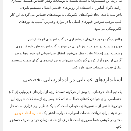
می‌برند. این سیستم‌ها به شدت نسبت به نوسانات ولتاژ حساس هستند. بسیاری
از امدادگران آماتور، با استفاده از روش‌های قدیمیِ اتصال مستقیم باتری،
ناخواسته باعث ایجاد شوک‌های الکتریکی به یونیت‌های حساس می‌گردند. این کار
اغلب موجب سوختن فیوزهای اصلی یا در موارد وخیم‌تر، آسیب به بوردهای
الکترونیکی می‌شود.
چالش دیگر، وجود قفل‌های نرم‌افزاری در گیربکس‌های اتوماتیک این
خودروهاست. در صورت بروز خرابی در موتور، گیربکس به طور خودکار روی
وضعیت ایمن (Safe Mode) قفل می‌شود. انتقال غیراصولی این خودروها بدون
آگاهی از نحوه آزاد کردن گیربکس، می‌تواند به چرخ‌دنده‌های گران‌قیمت سیستم
انتقال قدرت صدمات جدی وارد کند.
استانداردهای عملیاتی در امدادرسانی تخصصی
یک تیم امداد حرفه‌ای باید پیش از هرگونه دست‌کاری، از ابزارهای عیب‌یابی (دیاگ)
اختصاصی برای خواندن کدهای خطا استفاده کند. بسیاری از مشکلات شهری این
خودروها ناشی از سنسورهای محیطی است که با یک تنظیم نرم‌افزاری ساده حل
می‌شوند. برای دریافت خدمات اصولی، همواره داشتن یک
شماره امداد خودرو
معتبر در گوشی شما ضروری است تا در زمان حادثه، زمان خود را صرف جستجو
نکنید.