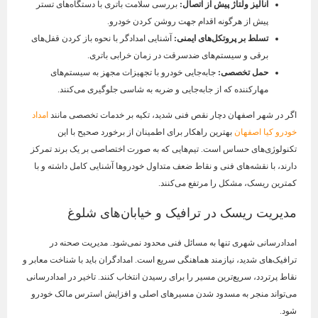
آنالیز ولتاژ پیش از اتصال
:
بررسی سلامت باتری با دستگاه‌های تستر
پیش از هرگونه اقدام جهت روشن کردن خودرو.
تسلط بر پروتکل‌های ایمنی
:
آشنایی امدادگر با نحوه باز کردن قفل‌های
برقی و سیستم‌های ضدسرقت در زمان خرابی باتری.
حمل تخصصی
:
جابه‌جایی خودرو با تجهیزات مجهز به سیستم‌های
مهارکننده که از جابه‌جایی و ضربه به شاسی جلوگیری می‌کنند.
اگر در شهر اصفهان دچار نقص فنی شدید، تکیه بر خدمات تخصصی مانند
امداد
خودرو کیا اصفهان
بهترین راهکار برای اطمینان از برخورد صحیح با این
تکنولوژی‌های حساس است. تیم‌هایی که به صورت اختصاصی بر یک برند تمرکز
دارند، با نقشه‌های فنی و نقاط ضعف متداول خودروها آشنایی کامل داشته و با
کمترین ریسک، مشکل را مرتفع می‌کنند.
مدیریت ریسک در ترافیک و خیابان‌های شلوغ
امدادرسانی شهری تنها به مسائل فنی محدود نمی‌شود. مدیریت صحنه در
ترافیک‌های شدید، نیازمند هماهنگی سریع است. امدادگران باید با شناخت معابر و
نقاط پرتردد، سریع‌ترین مسیر را برای رسیدن انتخاب کنند. تاخیر در امدادرسانی
می‌تواند منجر به مسدود شدن مسیرهای اصلی و افزایش استرس مالک خودرو
شود.