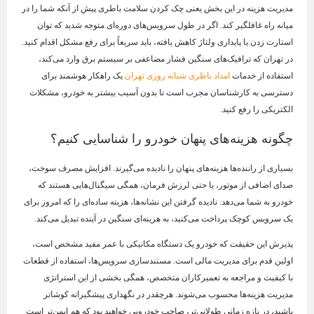
مدیریت هزینه در این بخش یعنی چک کردن سلامت باطری پیش از آنکه شما را در
میانه راه غافلگیر کند. اگر در طول سرویس‌های دوره‌ای متوجه شدید که توان
استارت زدن یا پایداری ولتاژ کاهش یافته، باید سریعاً برای رفع مشکل اقدام کنید.
در تهران که ترافیک‌های سنگین فشار مضاعفی بر سیستم برق وارد می‌کند،
استفاده از خدمات
امداد باطری شبانه روزی تهران
یک راهکار هوشمند برای
دسترسی به کارشناسان مجرب است تا بدون آسیب بیشتر به خودرو، مشکلات
الکتریکی را رفع کنید.
چگونه هزینه‌های پنهان خودرو را شناسایی کنیم؟
بسیاری از راننده‌ها هزینه‌های پنهان را نادیده می‌گیرند. افزایش مصرف سوخت،
صدای اضافی از موتور، یا حتی لرزش فرمان، همگی سیگنال‌هایی هستند که
خودرو به شما می‌دهد. نادیده گرفتن این نشانه‌ها، هزینه ساده‌ای را که امروز برای
یک سرویس کوچک پرداخت می‌کنید، به هزینه‌ای سنگین در آینده تبدیل می‌کند.
پذیرش این حقیقت که خودرو یک دستگاه مکانیکی با عمر مفید مشخص است،
اولین قدم برای مدیریت مالی است. مستندسازی سرویس‌ها، استفاده از قطعات
با کیفیت و مراجعه به تعمیرکاران متخصص، همگی بخشی از این استراتژی
مدیریت هزینه‌ها محسوب می‌شوند. هرچقدر در نگهداری پیشگیرانه کوشاتر
باشید، در بازه زمانی طولانی‌تر، صاحب خودرویی خواهید بود که هم ایمن‌تر است