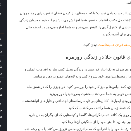
ند.
 یا از دست دادن نیست؛ بلکه به معنای باز کردن فضای تنفس برای روح و روان
گذشته دل بکنید، اعتماد به نفس شما افزایش می‌یابد؛ زیرا به خود و جریان زندگی
 ناشی از کنترل‌گری را کاهش می‌دهد و به شما اجازه می‌دهد در لحظه حال
 برای آینده بگیرید.
شه
سعه فردی همینجاست
دیدن کنید.
را
 قانون خلا در زندگی روزمره
شه
ئوری صرف به یک ابزار قدرتمند در زندگی تبدیل کنید، نیاز به اقدامات عملی و
را
نید از محیط پیرامون خود شروع کنید و به لایه‌های عمیق‌تر ذهن برسانید.
ق، کمد لباس‌ها و میز کار خود را بررسی کنید. هر چیزی را که در شش ماه
خو
 حس خوبی به شما نمی‌دهد، ببخشید، بفروشید یا دور بریزید.
هو
دی ایمیل‌ها، کانال‌های بی‌فایده رسانه‌های اجتماعی و فایل‌های انباشته‌شده
که فقط زمان شما را تلف می‌کنند، پاک کنید.
خو
 روی یک کاغذ، تمام نگرانی‌ها، گله‌ها و کینه‌هایی که از دیگران به دل دارید
هو
 بیندازید تا ذهن خود را از سنگینی آن‌ها رها کنید.
ارتباط خود را با افرادی که مدام انرژی منفی تزریق می‌کنند یا مانع رشد شما