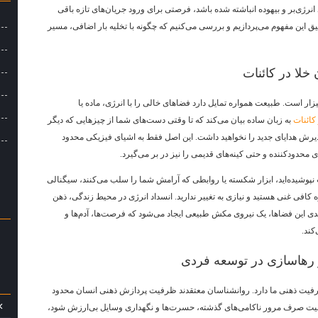
 انرژی‌بر و بیهوده انباشته شده باشد، فرصتی برای ورود جریان‌های تازه باقی
م
یق این مفهوم می‌پردازیم و بررسی می‌کنیم که چگونه با تخلیه بار اضافی، مسیر
م
ب
خلا در کائنات
ب
ر است. طبیعت همواره تمایل دارد فضاهای خالی را با انرژی، ماده یا
م
 کائنات
به زبان ساده بیان می‌کند که تا وقتی دست‌های شما از چیزهایی که دیگر
م
ی پذیرش هدایای جدید را نخواهید داشت. این اصل فقط به اشیای فیزیکی محدود
ا
ی محدودکننده و حتی کینه‌های قدیمی را نیز در بر می‌گیرد.
نپوشیده‌اید، ابزار شکسته یا روابطی که آرامش شما را سلب می‌کنند، سیگنالی
ه کافی غنی هستید و نیازی به تغییر ندارید. انسداد انرژی در محیط زندگی، ذهن
عمدی این فضاها، یک نیروی مکش طبیعی ایجاد می‌شود که فرصت‌ها، آدم‌ها و
کند.
یر رهاسازی در توسعه فردی
فیت ذهنی ما دارد. روانشناسان معتقدند ظرفیت پردازش ذهنی انسان محدود
یت صرف مرور ناکامی‌های گذشته، حسرت‌ها و نگهداری وسایل بی‌ارزش شود،