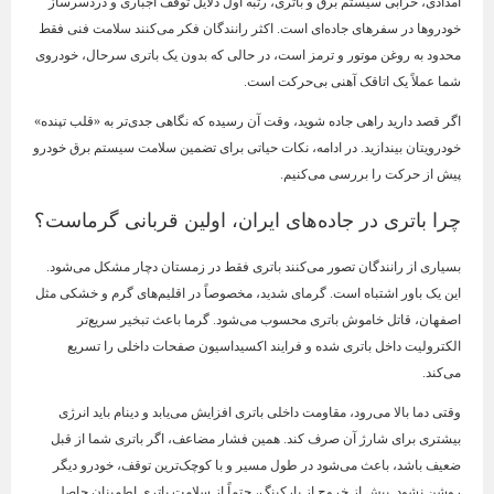
امدادی، خرابی سیستم برق و باتری، رتبه اول دلایل توقف اجباری و دردسرساز
خودروها در سفرهای جاده‌ای است. اکثر رانندگان فکر می‌کنند سلامت فنی فقط
محدود به روغن موتور و ترمز است، در حالی که بدون یک باتری سرحال، خودروی
شما عملاً یک اتاقک آهنی بی‌حرکت است.
اگر قصد دارید راهی جاده شوید، وقت آن رسیده که نگاهی جدی‌تر به «قلب تپنده»
خودرویتان بیندازید. در ادامه، نکات حیاتی برای تضمین سلامت سیستم برق خودرو
پیش از حرکت را بررسی می‌کنیم.
چرا باتری در جاده‌های ایران، اولین قربانی گرماست؟
بسیاری از رانندگان تصور می‌کنند باتری فقط در زمستان دچار مشکل می‌شود.
این یک باور اشتباه است. گرمای شدید، مخصوصاً در اقلیم‌های گرم و خشکی مثل
اصفهان، قاتل خاموش باتری محسوب می‌شود. گرما باعث تبخیر سریع‌تر
الکترولیت داخل باتری شده و فرایند اکسیداسیون صفحات داخلی را تسریع
می‌کند.
وقتی دما بالا می‌رود، مقاومت داخلی باتری افزایش می‌یابد و دینام باید انرژی
بیشتری برای شارژ آن صرف کند. همین فشار مضاعف، اگر باتری شما از قبل
ضعیف باشد، باعث می‌شود در طول مسیر و با کوچک‌ترین توقف، خودرو دیگر
روشن نشود. پیش از خروج از پارکینگ، حتماً از سلامت باتری اطمینان حاصل