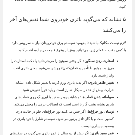
کنید.
۵ نشانه که می‌گوید باتری خودروی شما نفس‌های آخر
را می‌کشد
لازم نیست مکانیک باشید تا بفهمید سیستم برق خودرویتان نیاز به سرویس دارد.
با کمی دقت به علائم زیر، می‌توانید پیش از وقوع فاجعه در جاده، اقدام کنید:
استارت زدن سنگین:
اگر وقتی سوئیچ را می‌چرخانید یا دکمه استارت را
می‌زنید، موتور با تأخیر و «جان‌کندن» روشن می‌شود، یعنی باتری افت
ولتاژ شدید دارد.
تغییر ظاهر باتری:
اگر بدنه باتری ورم کرده یا تغییر شکل داده، نشانه
حرارت بیش از حد در سیکل شارژ است و باید فوراً تعویض شود.
سولفاته شدن قطب‌ها:
مشاهده پودر سفید یا آبی‌رنگ روی قطب‌های
باتری نشانه نشت گاز یا اسید است که اتصالات برقی را مختل می‌کند.
نوسان نور چراغ‌ها:
اگر حس می‌کنید نور چراغ‌های جلو در حالت درجا
کم‌نور است و با گاز دادن پرنور می‌شود، سیستم شارژ یا خود باتری در
وضعیت پایداری نیست.
عمر مفید باتری:
اگر بیش از دو سال از عمر باتری می‌گذرد، در سفرهای