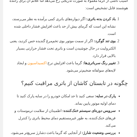
آسیب ناشی از گرما معمولاً به صورت تدریجی رخ می‌دهد اما علائم آن برای راننده
هوشمند قابل تشخیص است:
باد کردن بدنه باتری:
اگر دیواره‌های باتری کمی برآمده به نظر می‌رسند،
نشانه این است که گرمای بیش از حد باعث افزایش فشار داخلی شده
است.
بوی تند گوگرد:
اگر از سمت موتور بوی تخم‌مرغ گندیده حس کردید، یعنی
الکترولیت در حال جوشیدن است و باتری تحت فشار حرارتی بسیار
بالایی قرار دارد.
تغییر رنگ سرباتری‌ها:
گرما باعث افزایش نرخ
اکسیداسیون
و ایجاد
لایه‌های سولفاته ضخیم‌تر می‌شود.
چگونه در تابستان کاشان از باتری مراقبت کنیم؟
پارک در سایه:
سعی کنید تا حد امکان خودرو را در سایه پارک کنید تا
دمای اولیه موتور پایین بماند.
سرویس دوره‌ای سیستم خنک‌کننده:
اطمینان از سلامت ترموستات و
فن‌های خنک‌کننده، به طور غیرمستقیم دمای محیط باتری را کنترل
می‌کند.
بررسی وضعیت شارژ:
از آنجایی که گرما باعث دشارژ سریع‌تر می‌شود،