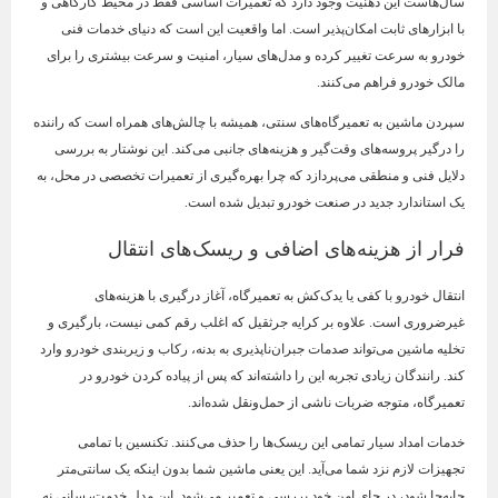
سال‌هاست این ذهنیت وجود دارد که تعمیرات اساسی فقط در محیط کارگاهی و
با ابزارهای ثابت امکان‌پذیر است. اما واقعیت این است که دنیای خدمات فنی
خودرو به سرعت تغییر کرده و مدل‌های سیار، امنیت و سرعت بیشتری را برای
مالک خودرو فراهم می‌کنند.
سپردن ماشین به تعمیرگاه‌های سنتی، همیشه با چالش‌های همراه است که راننده
را درگیر پروسه‌های وقت‌گیر و هزینه‌های جانبی می‌کند. این نوشتار به بررسی
دلایل فنی و منطقی می‌پردازد که چرا بهره‌گیری از تعمیرات تخصصی در محل، به
یک استاندارد جدید در صنعت خودرو تبدیل شده است.
فرار از هزینه‌های اضافی و ریسک‌های انتقال
انتقال خودرو با کفی یا یدک‌کش به تعمیرگاه، آغاز درگیری با هزینه‌های
غیرضروری است. علاوه بر کرایه جرثقیل که اغلب رقم کمی نیست، بارگیری و
تخلیه ماشین می‌تواند صدمات جبران‌ناپذیری به بدنه، رکاب و زیربندی خودرو وارد
کند. رانندگان زیادی تجربه این را داشته‌اند که پس از پیاده کردن خودرو در
تعمیرگاه، متوجه ضربات ناشی از حمل‌ونقل شده‌اند.
خدمات امداد سیار تمامی این ریسک‌ها را حذف می‌کنند. تکنسین با تمامی
تجهیزات لازم نزد شما می‌آید. این یعنی ماشین شما بدون اینکه یک سانتی‌متر
جابه‌جا شود، در جای امن خود بررسی و تعمیر می‌شود. این مدل خدمت‌رسانی نه