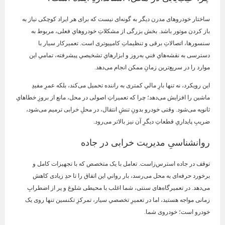
ساختار خودروهای مدرن دیگر به گونه‌ای نیست که برای هر ایراد کوچکی نیاز به
باز کردن موتور باشد. بخش بزرگی از مشکلاتِ خودروهایِ فعلی، مربوط به
سنسورها، اتصالاتِ برقی و تنظیماتِ کامپیوتری است. تعمیرکار سیار با
دسترسی به نقشه‌هایِ فنیِ به‌روز و ابزارهایِ تشخیصیِ پیشرفته، تمامیِ این
موارد را در سریع‌ترین زمانِ ممکن انجام می‌دهد.
این رویکرد، نه تنها بارِ مالیِ کمتری به راننده تحمیل می‌کند، بلکه عمرِ مفیدِ
ماشین را افزایش می‌دهد؛ چرا که تعمیراتِ اصولی در محل، مانع از بروزِ خطاهایِ
ثانویه می‌شود. وقتی خودرو بدونِ تنشِ انتقال، در محلِ خرابی ترمیم می‌شود،
ضریبِ پایداریِ قطعاتِ دیگرِ آن نیز بالاتر می‌رود.
روانشناسیِ مدیریت خرابی در جاده
توقف در جاده استرس‌زاست. تعامل با یک متخصص که با تجهیزات کامل و
برخورد حرفه‌ای به محل می‌رسد، بار روانیِ این اتفاق را تا حدِ زیادی کاهش
می‌دهد. در تعمیرگاه‌های سنتی، شما اغلب با محیطی شلوغ و پر از اضطرابِ
زمانی مواجه هستید، اما در تعمیرِ تخصصیِ سیار، تمرکزِ تکنسین تنها روی یک
خودرو است؛ خودروی شما.