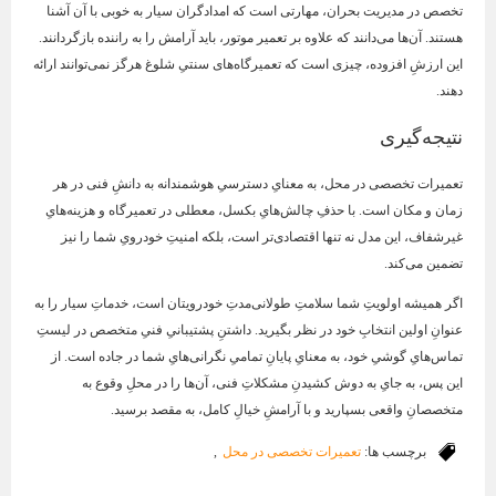
تخصص در مدیریت بحران، مهارتی است که امدادگران سیار به خوبی با آن آشنا
هستند. آن‌ها می‌دانند که علاوه بر تعمیر موتور، باید آرامش را به راننده بازگردانند.
این ارزشِ افزوده، چیزی است که تعمیرگاه‌های سنتیِ شلوغ هرگز نمی‌توانند ارائه
دهند.
نتیجه‌گیری
تعمیرات تخصصی در محل، به معنایِ دسترسیِ هوشمندانه به دانشِ فنی در هر
زمان و مکان است. با حذفِ چالش‌هایِ بکسل، معطلی در تعمیرگاه و هزینه‌هایِ
غیرشفاف، این مدل نه تنها اقتصادی‌تر است، بلکه امنیتِ خودرویِ شما را نیز
تضمین می‌کند.
اگر همیشه اولویتِ شما سلامتِ طولانی‌مدتِ خودرویتان است، خدماتِ سیار را به
عنوانِ اولین انتخابِ خود در نظر بگیرید. داشتنِ پشتیبانیِ فنیِ متخصص در لیستِ
تماس‌هایِ گوشیِ خود، به معنایِ پایانِ تمامیِ نگرانی‌هایِ شما در جاده است. از
این پس، به جایِ به دوش کشیدنِ مشکلاتِ فنی، آن‌ها را در محلِ وقوع به
متخصصانِ واقعی بسپارید و با آرامشِ خیالِ کامل، به مقصد برسید.
برچسب ها:
تعمیرات تخصصی در محل
,