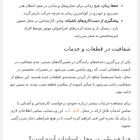
حفظ زمان
:
هیچ زمانی برای حمل‌ونقل و ماندن در صفِ انتظار هدر
نمی‌رود و خودرو در کوتاه‌ترین زمان به چرخه حرکت بازمی‌گردد.
پیشگیری از دست‌کاری‌های ناشیانه
:
وقتی کارشناس در محل حضور
دارد، ریسکِ باز و بسته کردن‌هایِ غیراصولیِ موتور توسطِ افرادِ
غیرمتخصص به صفر می‌رسد.
شفافیت در قطعات و خدمات
یکی از بزرگترین دغدغه‌های رانندگان در تعمیرگاه‌های سنتی، عدم شفافیت در
کیفیت قطعاتی است که روی ماشین نصب می‌شود. در تعمیرات تخصصی در
محل، شما مستقیماً شاهدِ باز کردنِ بسته‌بندیِ قطعاتِ جدید هستید. این سطح از
شفافیت باعث می‌شود با خیالی آسوده از سلامتِ قطعه نصب شده، به مسیر خود
ادامه دهید.
برای مشاهده جزئیات بیشتر درباره نحوه‌یِ درخواستِ کارشناس و آشنایی با
تمامیِ خدماتِ قابلِ ارائه در محل،
کلیک کنید
. این وب‌سایت تمامی اطلاعاتِ لازم
را برای یک تجربه امنِ فنی فراهم کرده است تا در هیچ شرایطی دچار سردرگمی
نشوید.
چرا عیب‌یابی در محل، استانداردِ آینده است؟