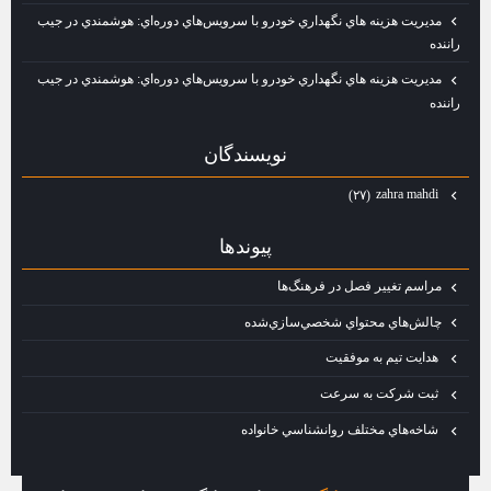
مديريت هزينه‌ هاي نگهداري خودرو با سرويس‌هاي دوره‌اي: هوشمندي در جيب
راننده
مديريت هزينه‌ هاي نگهداري خودرو با سرويس‌هاي دوره‌اي: هوشمندي در جيب
راننده
نويسندگان
zahra mahdi
(۲۷)
پيوندها
مراسم تغيير فصل در فرهنگ‌ها
چالش‌هاي محتواي شخصي‌سازي‌شده
هدايت تيم به موفقيت
ثبت شركت به سرعت
شاخه‌هاي مختلف روانشناسي خانواده