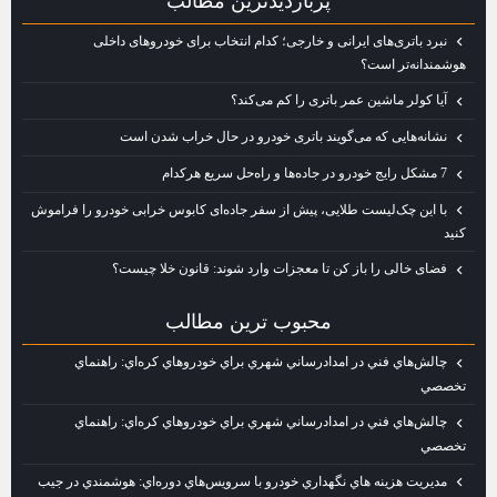
پربازديدترين مطالب
نبرد باتری‌های ایرانی و خارجی؛ کدام انتخاب برای خودروهای داخلی
هوشمندانه‌تر است؟
آیا کولر ماشین عمر باتری را کم می‌کند؟
نشانه‌هایی که می‌گویند باتری خودرو در حال خراب شدن است
7 مشکل رایج خودرو در جاده‌ها و راه‌حل سریع هرکدام
با این چک‌لیست طلایی، پیش از سفر جاده‌ای کابوس خرابی خودرو را فراموش
کنید
فضای خالی را باز کن تا معجزات وارد شوند: قانون خلا چیست؟
محبوب ترين مطالب
چالش‌هاي فني در امدادرساني شهري براي خودروهاي كره‌اي: راهنماي
تخصصي
چالش‌هاي فني در امدادرساني شهري براي خودروهاي كره‌اي: راهنماي
تخصصي
مديريت هزينه‌ هاي نگهداري خودرو با سرويس‌هاي دوره‌اي: هوشمندي در جيب